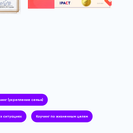
инг (укрепление семьи)
ых ситуациях
Коучинг по жизненным целям