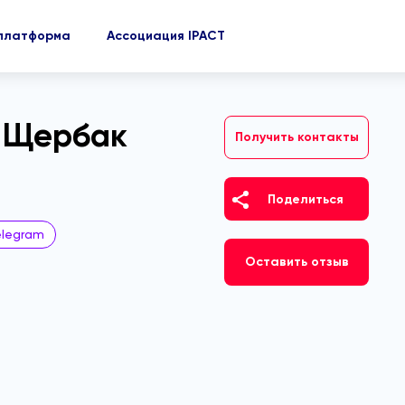
-платформа
Ассоциация IPACT
 Щербак
Получить контакты
Поделиться
elegram
Оставить отзыв