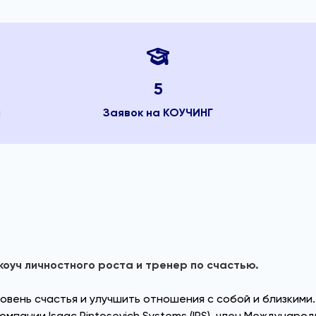
5
м
Заявок на КОУЧИНГ
оуч личностного роста и тренер по счастью.
овень счастья и улучшить отношения с собой и близкими.
омпании Isaac Pintosevich Systems (IPS), член Междунар