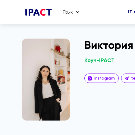
Язык
IT
Виктория
Коуч-IPACT
instagram
t