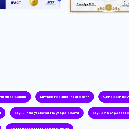
нию потенциала
Коучинг повышения энергии
Семейный коуч
й
Коучинг по увеличению уверенности
Коучинг в стрессов