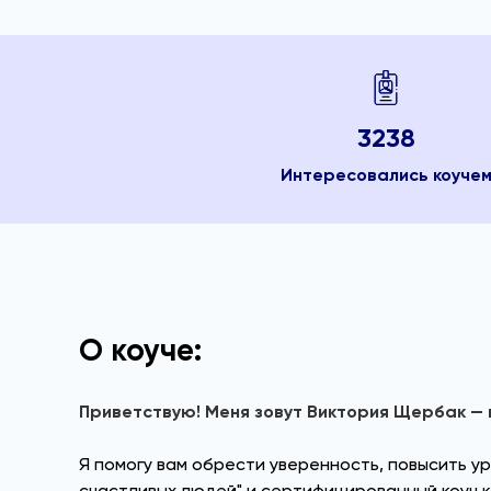
3238
Интересовались коуче
О коуче:
Приветствую! Меня зовут Виктория Щербак — к
Я помогу вам обрести уверенность, повысить ур
счастливых людей" и сертифицированный коуч к